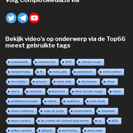
Volg ComplotMedia.nl via
Bekijk video’s op onderwerp via de Top66
meest gebruikte tags
buitenaards
coronavirus
UFO
climate scam
donald trump
AI
mrna jabs
poetinisme
mind control
joey biden
privacy
mark rutte
disclosure
china
nazi’s
oekraine
fascisme
dark occulte magie
maan
multidimensionaal
robots
reptilians
elon musk
draco reptilians
hugo de jonge
bezetenheid
Anunnaki
draco nordics
de entiteit die zichzelf god noemt
eu
NOS
jeffrey epstein
gifspuit
tech horny
deep state