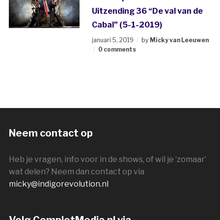
Uitzending 36 “De val van de
Cabal” (5-1-2019)
januari 5, 2019
by
Micky van Leeuwen
0 comments
Neem contact op
Heb je vragen, info voor in de shows, of wil je ‘zomaar’
wat delen? Neem dan contact op via
micky@indigorevolution.nl