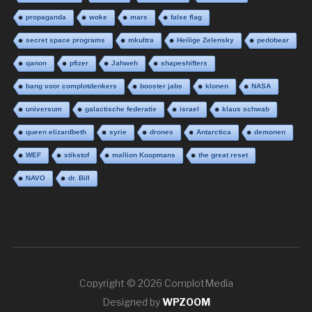
propaganda
woke
mars
false flag
secret space programs
mkultra
Heilige Zelensky
pedobear
qanon
pfizer
Jahweh
shapeshifters
bang voor complotdenkers
booster jabs
klonen
NASA
universum
galactische federatie
israel
klaus schwab
queen elizardbeth
syrie
drones
Antarctica
demonen
WEF
stikstof
mallion Koopmans
the great reset
NAVO
dr. Bill
Copyright © 2026 ComplotMedia
Designed by
WPZOOM