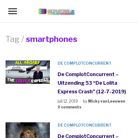
Toggle
sidebar
&
navigation
Tag /
smartphones
DE COMPLOTCONCURRENT
De ComplotConcurrent –
Uitzending 53 “De Lolita
Express Crash” (12-7-2019)
juli 12, 2019
by
Micky van Leeuwen
0 comments
DE COMPLOTCONCURRENT
De ComplotConcurrent –