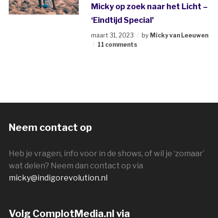
Micky op zoek naar het Licht –
‘Eindtijd Special’
maart 31, 2023
by
Micky van Leeuwen
11 comments
Neem contact op
Heb je vragen, info voor in de shows, of wil je ‘zomaar’
wat delen? Neem dan contact op via
micky@indigorevolution.nl
Volg ComplotMedia.nl via