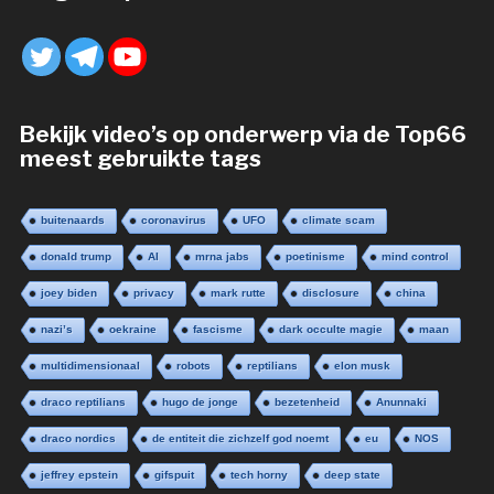
Bekijk video’s op onderwerp via de Top66
meest gebruikte tags
buitenaards
coronavirus
UFO
climate scam
donald trump
AI
mrna jabs
poetinisme
mind control
joey biden
privacy
mark rutte
disclosure
china
nazi’s
oekraine
fascisme
dark occulte magie
maan
multidimensionaal
robots
reptilians
elon musk
draco reptilians
hugo de jonge
bezetenheid
Anunnaki
draco nordics
de entiteit die zichzelf god noemt
eu
NOS
jeffrey epstein
gifspuit
tech horny
deep state