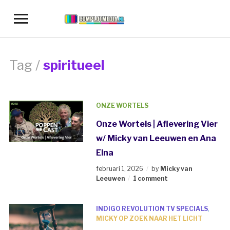
Toggle
sidebar
&
navigation
Tag /
spiritueel
ONZE WORTELS
Onze Wortels | Aflevering Vier
w/ Micky van Leeuwen en Ana
Elna
februari 1, 2026
by
Micky van
Leeuwen
1 comment
INDIGO REVOLUTION TV SPECIALS
,
MICKY OP ZOEK NAAR HET LICHT