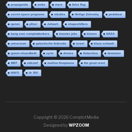
propaganda
woke
mars
false flag
secret space programs
mkultra
Heilige Zelensky
pedobear
qanon
pfizer
Jahweh
shapeshifters
bang voor complotdenkers
booster jabs
klonen
NASA
universum
galactische federatie
israel
klaus schwab
queen elizardbeth
syrie
drones
Antarctica
demonen
WEF
stikstof
mallion Koopmans
the great reset
NAVO
dr. Bill
Copyright © 2026 ComplotMedia
Designed by
WPZOOM