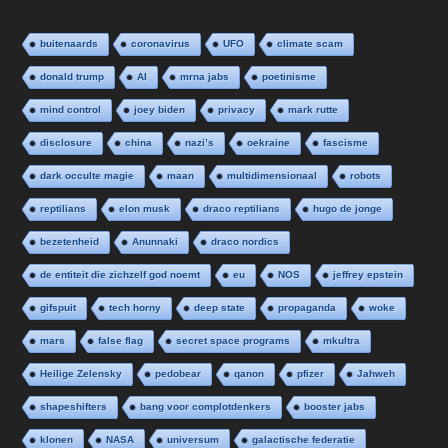
buitenaards
coronavirus
UFO
climate scam
donald trump
AI
mrna jabs
poetinisme
mind control
joey biden
privacy
mark rutte
disclosure
china
nazi’s
oekraine
fascisme
dark occulte magie
maan
multidimensionaal
robots
reptilians
elon musk
draco reptilians
hugo de jonge
bezetenheid
Anunnaki
draco nordics
de entiteit die zichzelf god noemt
eu
NOS
jeffrey epstein
gifspuit
tech horny
deep state
propaganda
woke
mars
false flag
secret space programs
mkultra
Heilige Zelensky
pedobear
qanon
pfizer
Jahweh
shapeshifters
bang voor complotdenkers
booster jabs
klonen
NASA
universum
galactische federatie