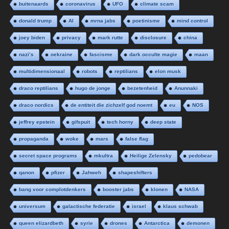
buitenaards
coronavirus
UFO
climate scam
donald trump
AI
mrna jabs
poetinisme
mind control
joey biden
privacy
mark rutte
disclosure
china
nazi’s
oekraine
fascisme
dark occulte magie
maan
multidimensionaal
robots
reptilians
elon musk
draco reptilians
hugo de jonge
bezetenheid
Anunnaki
draco nordics
de entiteit die zichzelf god noemt
eu
NOS
jeffrey epstein
gifspuit
tech horny
deep state
propaganda
woke
mars
false flag
secret space programs
mkultra
Heilige Zelensky
pedobear
qanon
pfizer
Jahweh
shapeshifters
bang voor complotdenkers
booster jabs
klonen
NASA
universum
galactische federatie
israel
klaus schwab
queen elizardbeth
syrie
drones
Antarctica
demonen