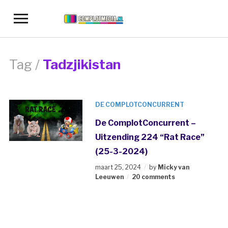
Toggle
sidebar
&
navigation
Tag /
Tadzjikistan
DE COMPLOTCONCURRENT
De ComplotConcurrent –
Uitzending 224 “Rat Race”
(25-3-2024)
maart 25, 2024
by
Micky van
Leeuwen
20 comments