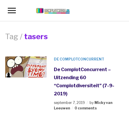
Toggle
sidebar
&
navigation
Tag /
tasers
DE COMPLOTCONCURRENT
De ComplotConcurrent –
Uitzending 60
“Complotdiversiteit” (7-9-
2019)
september 7, 2019
by
Micky van
Leeuwen
0 comments