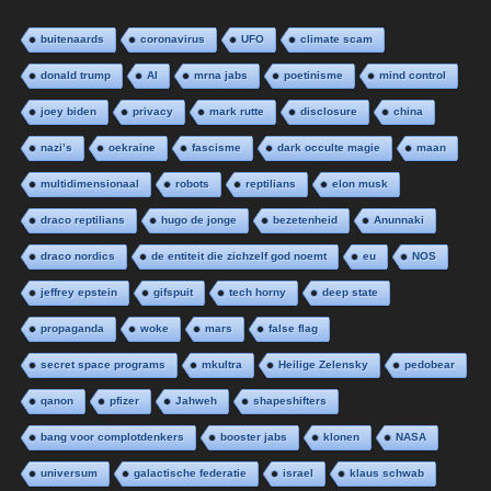
buitenaards
coronavirus
UFO
climate scam
donald trump
AI
mrna jabs
poetinisme
mind control
joey biden
privacy
mark rutte
disclosure
china
nazi’s
oekraine
fascisme
dark occulte magie
maan
multidimensionaal
robots
reptilians
elon musk
draco reptilians
hugo de jonge
bezetenheid
Anunnaki
draco nordics
de entiteit die zichzelf god noemt
eu
NOS
jeffrey epstein
gifspuit
tech horny
deep state
propaganda
woke
mars
false flag
secret space programs
mkultra
Heilige Zelensky
pedobear
qanon
pfizer
Jahweh
shapeshifters
bang voor complotdenkers
booster jabs
klonen
NASA
universum
galactische federatie
israel
klaus schwab