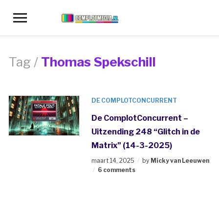
Toggle
sidebar
&
navigation
Tag /
Thomas Spekschill
DE COMPLOTCONCURRENT
De ComplotConcurrent –
Uitzending 248 “Glitch in de
Matrix” (14-3-2025)
maart 14, 2025
by
Micky van Leeuwen
6 comments