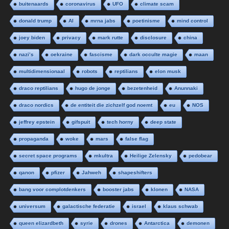
buitenaards
coronavirus
UFO
climate scam
donald trump
AI
mrna jabs
poetinisme
mind control
joey biden
privacy
mark rutte
disclosure
china
nazi’s
oekraine
fascisme
dark occulte magie
maan
multidimensionaal
robots
reptilians
elon musk
draco reptilians
hugo de jonge
bezetenheid
Anunnaki
draco nordics
de entiteit die zichzelf god noemt
eu
NOS
jeffrey epstein
gifspuit
tech horny
deep state
propaganda
woke
mars
false flag
secret space programs
mkultra
Heilige Zelensky
pedobear
qanon
pfizer
Jahweh
shapeshifters
bang voor complotdenkers
booster jabs
klonen
NASA
universum
galactische federatie
israel
klaus schwab
queen elizardbeth
syrie
drones
Antarctica
demonen