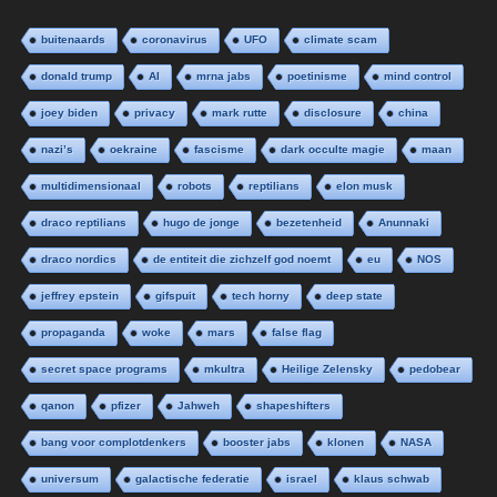
buitenaards
coronavirus
UFO
climate scam
donald trump
AI
mrna jabs
poetinisme
mind control
joey biden
privacy
mark rutte
disclosure
china
nazi’s
oekraine
fascisme
dark occulte magie
maan
multidimensionaal
robots
reptilians
elon musk
draco reptilians
hugo de jonge
bezetenheid
Anunnaki
draco nordics
de entiteit die zichzelf god noemt
eu
NOS
jeffrey epstein
gifspuit
tech horny
deep state
propaganda
woke
mars
false flag
secret space programs
mkultra
Heilige Zelensky
pedobear
qanon
pfizer
Jahweh
shapeshifters
bang voor complotdenkers
booster jabs
klonen
NASA
universum
galactische federatie
israel
klaus schwab