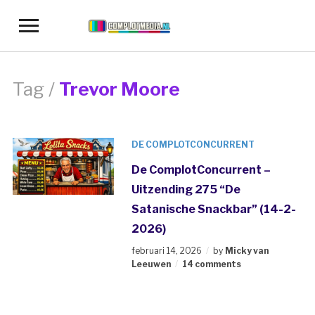
Toggle
sidebar
&
navigation
Tag /
Trevor Moore
DE COMPLOTCONCURRENT
De ComplotConcurrent –
Uitzending 275 “De
Satanische Snackbar” (14-2-
2026)
februari 14, 2026
by
Micky van
Leeuwen
14 comments