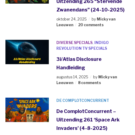
Uitzending 265 “Stervende
Zwanendans” (24-10-2025)
oktober 24, 2025
by
Micky van
Leeuwen
20 comments
DIVERSE SPECIALS
,
INDIGO
REVOLUTION TV SPECIALS
3i/Atlas Disclosure
Handleiding
augustus 14, 2025
by
Micky van
Leeuwen
8 comments
DE COMPLOTCONCURRENT
De ComplotConcurrent –
Uitzending 261 ‘Space Ark
Invaders’ (4-8-2025)