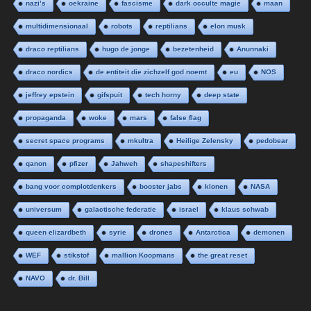
nazi’s
oekraine
fascisme
dark occulte magie
maan
multidimensionaal
robots
reptilians
elon musk
draco reptilians
hugo de jonge
bezetenheid
Anunnaki
draco nordics
de entiteit die zichzelf god noemt
eu
NOS
jeffrey epstein
gifspuit
tech horny
deep state
propaganda
woke
mars
false flag
secret space programs
mkultra
Heilige Zelensky
pedobear
qanon
pfizer
Jahweh
shapeshifters
bang voor complotdenkers
booster jabs
klonen
NASA
universum
galactische federatie
israel
klaus schwab
queen elizardbeth
syrie
drones
Antarctica
demonen
WEF
stikstof
mallion Koopmans
the great reset
NAVO
dr. Bill