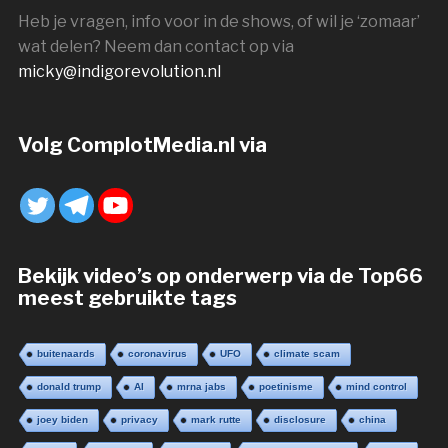
Heb je vragen, info voor in de shows, of wil je ‘zomaar’
wat delen? Neem dan contact op via
micky@indigorevolution.nl
Volg ComplotMedia.nl via
Bekijk video’s op onderwerp via de Top66
meest gebruikte tags
buitenaards
coronavirus
UFO
climate scam
donald trump
AI
mrna jabs
poetinisme
mind control
joey biden
privacy
mark rutte
disclosure
china