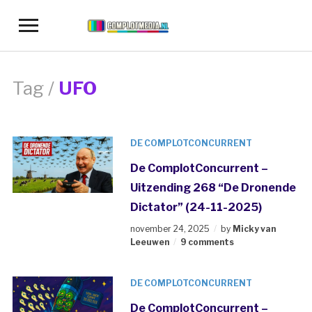
Toggle
sidebar
&
navigation
Tag /
UFO
DE COMPLOTCONCURRENT
De ComplotConcurrent –
Uitzending 268 “De Dronende
Dictator” (24-11-2025)
november 24, 2025
by
Micky van
Leeuwen
9 comments
DE COMPLOTCONCURRENT
De ComplotConcurrent –