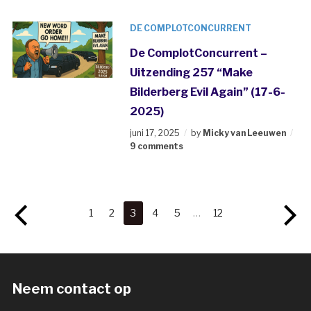
DE COMPLOTCONCURRENT
De ComplotConcurrent –
Uitzending 257 “Make
Bilderberg Evil Again” (17-6-
2025)
juni 17, 2025
by
Micky van Leeuwen
9 comments
1
2
3
4
5
…
12
Neem contact op