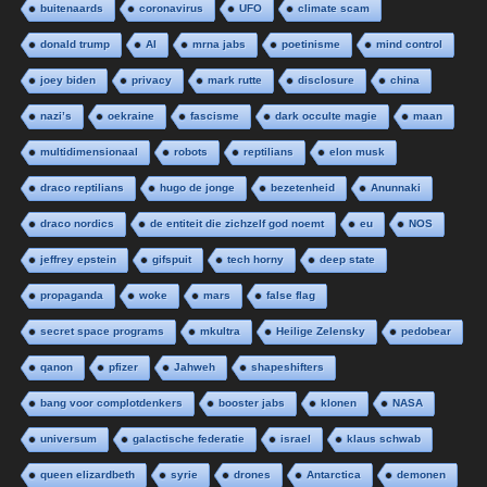
buitenaards
coronavirus
UFO
climate scam
donald trump
AI
mrna jabs
poetinisme
mind control
joey biden
privacy
mark rutte
disclosure
china
nazi’s
oekraine
fascisme
dark occulte magie
maan
multidimensionaal
robots
reptilians
elon musk
draco reptilians
hugo de jonge
bezetenheid
Anunnaki
draco nordics
de entiteit die zichzelf god noemt
eu
NOS
jeffrey epstein
gifspuit
tech horny
deep state
propaganda
woke
mars
false flag
secret space programs
mkultra
Heilige Zelensky
pedobear
qanon
pfizer
Jahweh
shapeshifters
bang voor complotdenkers
booster jabs
klonen
NASA
universum
galactische federatie
israel
klaus schwab
queen elizardbeth
syrie
drones
Antarctica
demonen