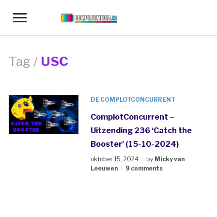
Toggle
sidebar
&
navigation
Tag /
USC
DE COMPLOTCONCURRENT
ComplotConcurrent –
Uitzending 236 ‘Catch the
Booster’ (15-10-2024)
oktober 15, 2024
by
Micky van
Leeuwen
9 comments