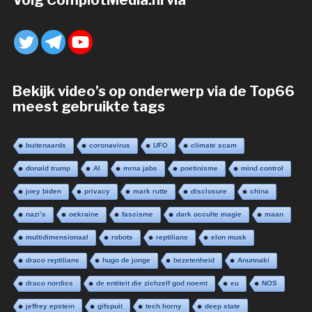
Volg ComplotMedia.nl via
Bekijk video’s op onderwerp via de Top66
meest gebruikte tags
buitenaards
coronavirus
UFO
climate scam
donald trump
AI
mrna jabs
poetinisme
mind control
joey biden
privacy
mark rutte
disclosure
china
nazi’s
oekraine
fascisme
dark occulte magie
maan
multidimensionaal
robots
reptilians
elon musk
draco reptilians
hugo de jonge
bezetenheid
Anunnaki
draco nordics
de entiteit die zichzelf god noemt
eu
NOS
jeffrey epstein
gifspuit
tech horny
deep state