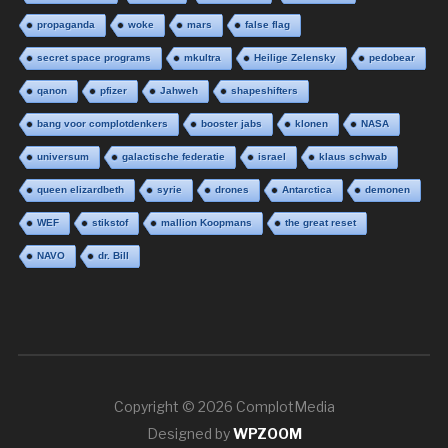
propaganda
woke
mars
false flag
secret space programs
mkultra
Heilige Zelensky
pedobear
qanon
pfizer
Jahweh
shapeshifters
bang voor complotdenkers
booster jabs
klonen
NASA
universum
galactische federatie
israel
klaus schwab
queen elizardbeth
syrie
drones
Antarctica
demonen
WEF
stikstof
mallion Koopmans
the great reset
NAVO
dr. Bill
Copyright © 2026 ComplotMedia
Designed by
WPZOOM