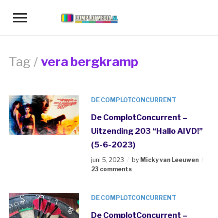
Toggle
sidebar
&
navigation
Tag /
vera bergkramp
DE COMPLOTCONCURRENT
De ComplotConcurrent –
Uitzending 203 “Hallo AIVD!”
(5-6-2023)
juni 5, 2023
by
Micky van Leeuwen
23 comments
DE COMPLOTCONCURRENT
De ComplotConcurrent –