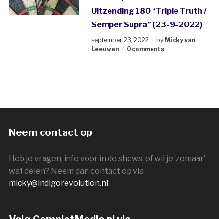
Uitzending 180 “Triple Truth /
Semper Supra” (23-9-2022)
september 23, 2022
by
Micky van
Leeuwen
0 comments
Neem contact op
Heb je vragen, info voor in de shows, of wil je ‘zomaar’
wat delen? Neem dan contact op via
micky@indigorevolution.nl