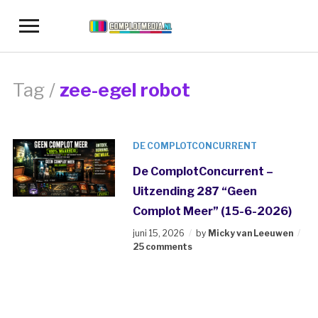
Toggle
sidebar
&
navigation
Tag /
zee-egel robot
DE COMPLOTCONCURRENT
De ComplotConcurrent –
Uitzending 287 “Geen
Complot Meer” (15-6-2026)
juni 15, 2026
by
Micky van Leeuwen
25 comments