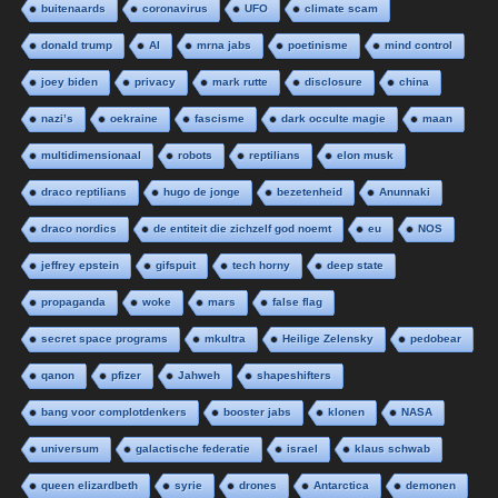
buitenaards
coronavirus
UFO
climate scam
donald trump
AI
mrna jabs
poetinisme
mind control
joey biden
privacy
mark rutte
disclosure
china
nazi’s
oekraine
fascisme
dark occulte magie
maan
multidimensionaal
robots
reptilians
elon musk
draco reptilians
hugo de jonge
bezetenheid
Anunnaki
draco nordics
de entiteit die zichzelf god noemt
eu
NOS
jeffrey epstein
gifspuit
tech horny
deep state
propaganda
woke
mars
false flag
secret space programs
mkultra
Heilige Zelensky
pedobear
qanon
pfizer
Jahweh
shapeshifters
bang voor complotdenkers
booster jabs
klonen
NASA
universum
galactische federatie
israel
klaus schwab
queen elizardbeth
syrie
drones
Antarctica
demonen