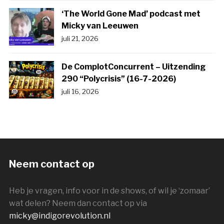
‘The World Gone Mad’ podcast met
Micky van Leeuwen
juli 21, 2026
De ComplotConcurrent – Uitzending
290 “Polycrisis” (16-7-2026)
juli 16, 2026
Neem contact op
Heb je vragen, info voor in de shows, of wil je ‘zomaar’
wat delen? Neem dan contact op via
micky@indigorevolution.nl