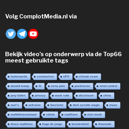
Volg ComplotMedia.nl via
Bekijk video’s op onderwerp via de Top66
meest gebruikte tags
buitenaards
coronavirus
UFO
climate scam
donald trump
AI
mrna jabs
poetinisme
mind control
joey biden
privacy
mark rutte
disclosure
china
nazi’s
oekraine
fascisme
dark occulte magie
maan
multidimensionaal
robots
reptilians
elon musk
draco reptilians
hugo de jonge
bezetenheid
Anunnaki