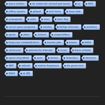
draco nordics
de entiteit die zichzelf god noemt
eu
NOS
jeffrey epstein
gifspuit
tech horny
deep state
propaganda
woke
mars
false flag
secret space programs
mkultra
Heilige Zelensky
pedobear
qanon
pfizer
Jahweh
shapeshifters
bang voor complotdenkers
booster jabs
klonen
NASA
universum
galactische federatie
israel
klaus schwab
queen elizardbeth
syrie
drones
Antarctica
demonen
WEF
stikstof
mallion Koopmans
the great reset
NAVO
dr. Bill