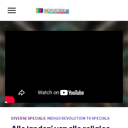
Toggle
sidebar
&
navigation
DIVERSE SPECIALS
,
INDIGO REVOLUTION TV SPECIALS