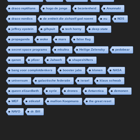
draco reptilians
hugo de jonge
bezetenheid
Anunnaki
draco nordics
de entiteit die zichzelf god noemt
eu
NOS
jeffrey epstein
gifspuit
tech horny
deep state
propaganda
woke
mars
false flag
secret space programs
mkultra
Heilige Zelensky
pedobear
qanon
pfizer
Jahweh
shapeshifters
bang voor complotdenkers
booster jabs
klonen
NASA
universum
galactische federatie
israel
klaus schwab
queen elizardbeth
syrie
drones
Antarctica
demonen
WEF
stikstof
mallion Koopmans
the great reset
NAVO
dr. Bill