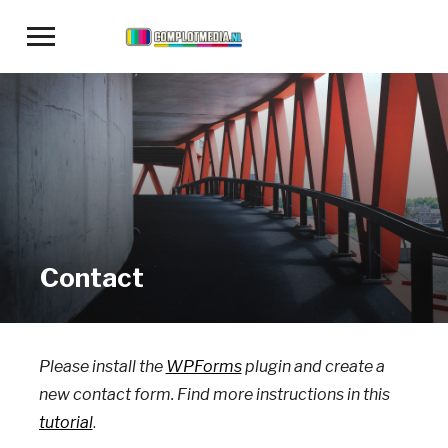
Toggle
sidebar
&
navigation
Contact
Please install the
WPForms
plugin and create a
new contact form. Find more instructions in this
tutorial
.