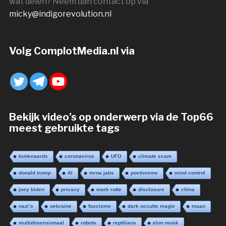
wat delen? Neem dan contact op via
micky@indigorevolution.nl
Volg ComplotMedia.nl via
Bekijk video’s op onderwerp via de Top66
meest gebruikte tags
buitenaards
coronavirus
UFO
climate scam
donald trump
AI
mrna jabs
poetinisme
mind control
joey biden
privacy
mark rutte
disclosure
china
nazi’s
oekraine
fascisme
dark occulte magie
maan
multidimensionaal
robots
reptilians
elon musk