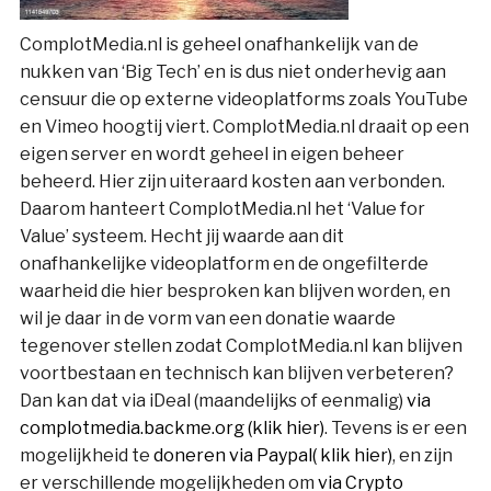
ComplotMedia.nl is geheel onafhankelijk van de
nukken van ‘Big Tech’ en is dus niet onderhevig aan
censuur die op externe videoplatforms zoals YouTube
en Vimeo hoogtij viert. ComplotMedia.nl draait op een
eigen server en wordt geheel in eigen beheer
beheerd. Hier zijn uiteraard kosten aan verbonden.
Daarom hanteert ComplotMedia.nl het ‘Value for
Value’ systeem. Hecht jij waarde aan dit
onafhankelijke videoplatform en de ongefilterde
waarheid die hier besproken kan blijven worden, en
wil je daar in de vorm van een donatie waarde
tegenover stellen zodat ComplotMedia.nl kan blijven
voortbestaan en technisch kan blijven verbeteren?
Dan kan dat via iDeal (maandelijks of eenmalig)
via
complotmedia.backme.org (klik hier)
. Tevens is er een
mogelijkheid te
doneren via Paypal( klik hier)
, en zijn
er verschillende mogelijkheden om
via Crypto