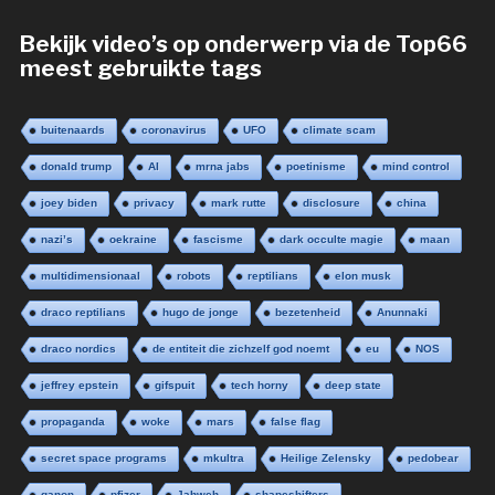
Bekijk video’s op onderwerp via de Top66
meest gebruikte tags
buitenaards
coronavirus
UFO
climate scam
donald trump
AI
mrna jabs
poetinisme
mind control
joey biden
privacy
mark rutte
disclosure
china
nazi’s
oekraine
fascisme
dark occulte magie
maan
multidimensionaal
robots
reptilians
elon musk
draco reptilians
hugo de jonge
bezetenheid
Anunnaki
draco nordics
de entiteit die zichzelf god noemt
eu
NOS
jeffrey epstein
gifspuit
tech horny
deep state
propaganda
woke
mars
false flag
secret space programs
mkultra
Heilige Zelensky
pedobear
qanon
pfizer
Jahweh
shapeshifters