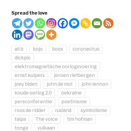
Spread the love
ali b
bojo
boos
coronavirus
dickpic
elektromagnetische oorlogsvoering
ernst kuipers
jeroen rietbergen
joey biden
john de mol
john lennon
koude oorlog 2.0
oekraine
persconferentie
poetinisme
roos de ridder
rusland
symbolisme
talpa
The voice
tim hofman
tonga
vulkaan