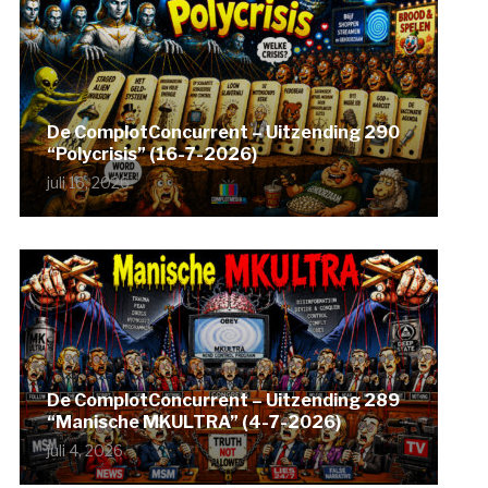
De ComplotConcurrent – Uitzending 290
“Polycrisis” (16-7-2026)
juli 16, 2026
De ComplotConcurrent – Uitzending 289
“Manische MKULTRA” (4-7-2026)
juli 4, 2026