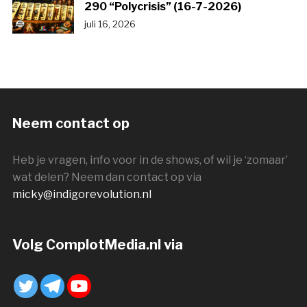
290 “Polycrisis” (16-7-2026)
juli 16, 2026
Neem contact op
Heb je vragen, info voor in de shows, of wil je ‘zomaar’
wat delen? Neem dan contact op via
micky@indigorevolution.nl
Volg ComplotMedia.nl via