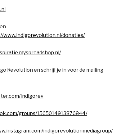
.nl
een
://www.indigorevolution.nl/donaties/
rspiratie.myspreadshop.nl/
go Revolution en schrijf je in voor de mailing
itter.com/Indigorev
ook.com/groups/1565014913876844/
ww.instagram.com/indigorevolutionmediagroup/