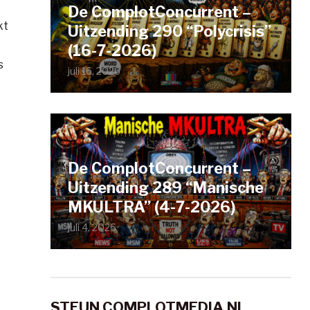
De ComplotConcurrent –
kt
Uitzending 290 “Polycrisis”
(16-7-2026)
s
juli 16, 2026
De ComplotConcurrent –
Uitzending 289 “Manische
MKULTRA” (4-7-2026)
juli 4, 2026
STEUN COMPLOTMEDIA.NL