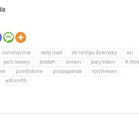
dia
coronavirus
daily mail
de heilige Zelensky
eu
jack maxey
jeddah
Jemen
joey biden
K-Rin
ear
poetinisme
propaganda
ron fresen
will smith