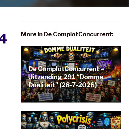
More in De ComplotConcurrent:
64
De ComplotConcurrent –
Uitzending 291 “Domme
Dualiteit” (28-7-2026)
juli 28, 2026