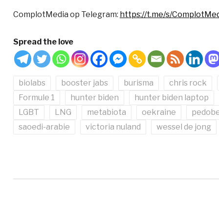
ComplotMedia op Telegram:
https://t.me/s/ComplotMe
Spread the love
biolabs
booster jabs
burisma
chris rock
Formule 1
hunter biden
hunter biden laptop
LGBT
LNG
metabiota
oekraine
pedob
saoedi-arabie
victoria nuland
wessel de jong