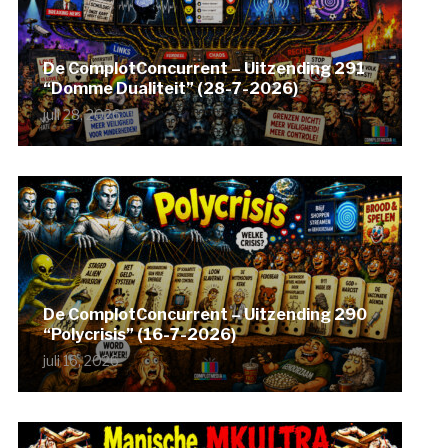
De ComplotConcurrent – Uitzending 291
“Domme Dualiteit” (28-7-2026)
juli 28, 2026
De ComplotConcurrent – Uitzending 290
“Polycrisis” (16-7-2026)
juli 16, 2026