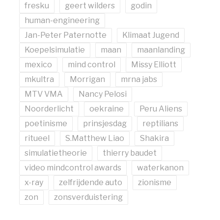
fresku
geert wilders
godin
human-engineering
Jan-Peter Paternotte
Klimaat Jugend
Koepelsimulatie
maan
maanlanding
mexico
mind control
Missy Elliott
mkultra
Morrigan
mrna jabs
MTV VMA
Nancy Pelosi
Noorderlicht
oekraine
Peru Aliens
poetinisme
prinsjesdag
reptilians
ritueel
S.Matthew Liao
Shakira
simulatietheorie
thierry baudet
video mindcontrol awards
waterkanon
x-ray
zelfrijdende auto
zionisme
zon
zonsverduistering