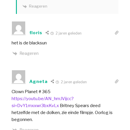
Reageren
floris
2 jaren geleden
het is de blacksun
Reageren
Agneta
2 jaren geleden
Clown Planet # 365
https://youtu.be/AN_hmJVijcc?
si=DvY1mxxwr3bxKvLx
Britney Spears deed
hetzelfde met de dolken, zie einde filmpje. Oorlog is
begonnen.
Reageren