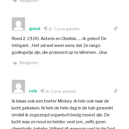
Reageren
guuz
2 jaren geleden
Rond 2. 19.00. Asterix en Obelisk……Ik geloof De
Intrigant…Het zal wel weer eens dat 2e rangs
godingetje zijn, die probeerd op te klimmen…Gna
Reageren
rob
2 jaren geleden
Ik blaas ook een toeter Mickey. Ik heb ook naar de
lucht gekeken. Ik heb de hele dag in de tuin gewerkt
omdat ik zogezegd organisch bezig moest zijn. De
lucht was zo mooi en helder, veel zon , zelfs geen
chemtrails, hahaha. Vrijland zit gewoon vast in de God