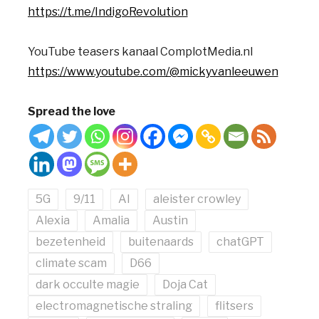
https://t.me/IndigoRevolution
YouTube teasers kanaal ComplotMedia.nl
https://www.youtube.com/@mickyvanleeuwen
Spread the love
5G
9/11
AI
aleister crowley
Alexia
Amalia
Austin
bezetenheid
buitenaards
chatGPT
climate scam
D66
dark occulte magie
Doja Cat
electromagnetische straling
flitsers