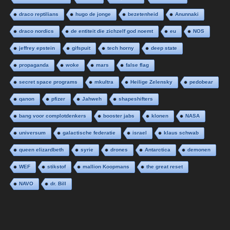
draco reptilians
hugo de jonge
bezetenheid
Anunnaki
draco nordics
de entiteit die zichzelf god noemt
eu
NOS
jeffrey epstein
gifspuit
tech horny
deep state
propaganda
woke
mars
false flag
secret space programs
mkultra
Heilige Zelensky
pedobear
qanon
pfizer
Jahweh
shapeshifters
bang voor complotdenkers
booster jabs
klonen
NASA
universum
galactische federatie
israel
klaus schwab
queen elizardbeth
syrie
drones
Antarctica
demonen
WEF
stikstof
mallion Koopmans
the great reset
NAVO
dr. Bill