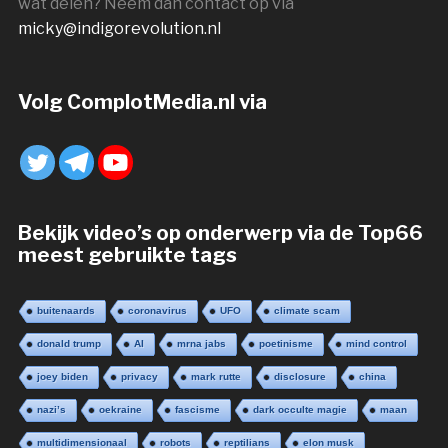
wat delen? Neem dan contact op via
micky@indigorevolution.nl
Volg ComplotMedia.nl via
Bekijk video’s op onderwerp via de Top66
meest gebruikte tags
buitenaards
coronavirus
UFO
climate scam
donald trump
AI
mrna jabs
poetinisme
mind control
joey biden
privacy
mark rutte
disclosure
china
nazi’s
oekraine
fascisme
dark occulte magie
maan
multidimensionaal
robots
reptilians
elon musk