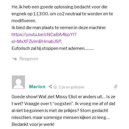
He, ik heb een goede oplossing bedacht voor die
engnek op 1:13:00, om co2 neutraal te worden en te
modifiveren.
Ik bied die man plaats te nemen in deze machine:
https://youtu.be/cNCaBA4bpYI?
si=MxXFZvImBHmabJSP
.
Euforisch zal hij stoppen met ademen………
Reageren
Marion
2 jaren geleden
Goede show! Wat ziet Missy Eliot er anders uit… Is ze
t wel? Vraagje over t “oogsten”. Ik vroeg me af of dat
al niet begonnen is met de prikjes? Stom gedacht
misschien, maar sommige mensen kijken zo leeg…
Bedankt voor je werk!