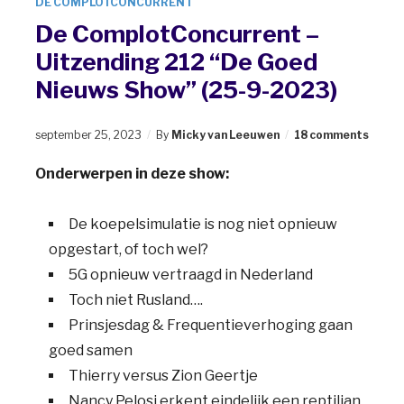
DE COMPLOTCONCURRENT
De ComplotConcurrent –
Uitzending 212 “De Goed
Nieuws Show” (25-9-2023)
september 25, 2023
By
Micky van Leeuwen
18 comments
Onderwerpen in deze show:
De koepelsimulatie is nog niet opnieuw
opgestart, of toch wel?
5G opnieuw vertraagd in Nederland
Toch niet Rusland….
Prinsjesdag & Frequentieverhoging gaan
goed samen
Thierry versus Zion Geertje
Nancy Pelosi erkent eindelijk een reptilian