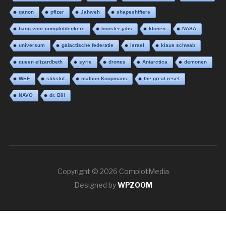
qanon
pfizer
Jahweh
shapeshifters
bang voor complotdenkers
booster jabs
klonen
NASA
universum
galactische federatie
israel
klaus schwab
queen elizardbeth
syrie
drones
Antarctica
demonen
WEF
stikstof
mallion Koopmans
the great reset
NAVO
dr. Bill
Copyright © 2026 ComplotMedia
Designed by
WPZOOM