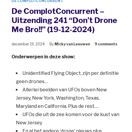
DE COMPLOTCONCURRENT
De ComplotConcurrent –
Uitzending 241 “Don’t Drone
Me Bro!!” (19-12-2024)
december 19, 2024
By
Micky van Leeuwen
9 comments
Onderwerpen in deze show:
Unidentified Flying Object, zijn per definitie
geen drones…
Allerlei beelden van UFOs boven New
Jersey, New York, Washington, Texas,
Maryland en California. Plus de rest….
UFOs die uit de zee komen voor de kust van
New Jersey
En al het andere ‘drone’ nieuws plus