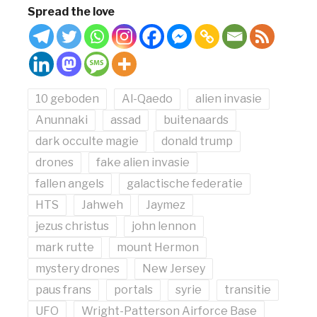
Spread the love
10 geboden
Al-Qaedo
alien invasie
Anunnaki
assad
buitenaards
dark occulte magie
donald trump
drones
fake alien invasie
fallen angels
galactische federatie
HTS
Jahweh
Jaymez
jezus christus
john lennon
mark rutte
mount Hermon
mystery drones
New Jersey
paus frans
portals
syrie
transitie
UFO
Wright-Patterson Airforce Base