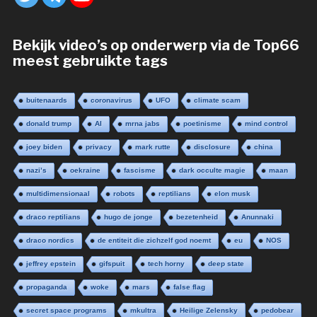
Bekijk video’s op onderwerp via de Top66
meest gebruikte tags
buitenaards
coronavirus
UFO
climate scam
donald trump
AI
mrna jabs
poetinisme
mind control
joey biden
privacy
mark rutte
disclosure
china
nazi’s
oekraine
fascisme
dark occulte magie
maan
multidimensionaal
robots
reptilians
elon musk
draco reptilians
hugo de jonge
bezetenheid
Anunnaki
draco nordics
de entiteit die zichzelf god noemt
eu
NOS
jeffrey epstein
gifspuit
tech horny
deep state
propaganda
woke
mars
false flag
secret space programs
mkultra
Heilige Zelensky
pedobear