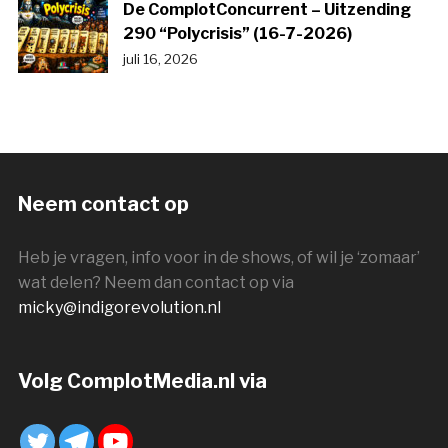
De ComplotConcurrent – Uitzending
290 “Polycrisis” (16-7-2026)
juli 16, 2026
Neem contact op
Heb je vragen, info voor in de shows, of wil je ‘zomaar’
wat delen? Neem dan contact op via
micky@indigorevolution.nl
Volg ComplotMedia.nl via