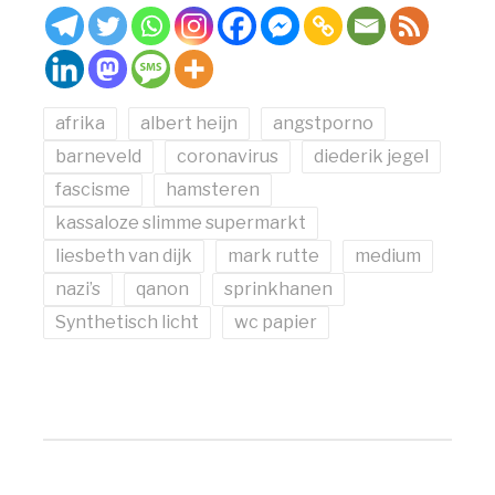
afrika
albert heijn
angstporno
barneveld
coronavirus
diederik jegel
fascisme
hamsteren
kassaloze slimme supermarkt
liesbeth van dijk
mark rutte
medium
nazi’s
qanon
sprinkhanen
Synthetisch licht
wc papier