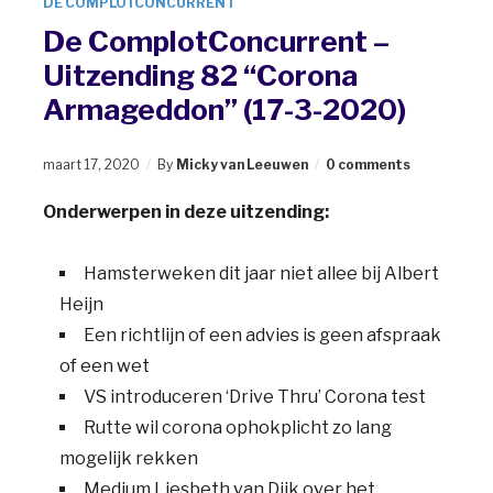
DE COMPLOTCONCURRENT
De ComplotConcurrent –
Uitzending 82 “Corona
Armageddon” (17-3-2020)
maart 17, 2020
By
Micky van Leeuwen
0 comments
Onderwerpen in deze uitzending:
Hamsterweken dit jaar niet allee bij Albert
Heijn
Een richtlijn of een advies is geen afspraak
of een wet
VS introduceren ‘Drive Thru’ Corona test
Rutte wil corona ophokplicht zo lang
mogelijk rekken
Medium Liesbeth van Dijk over het