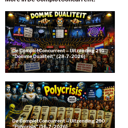
De ComplotConcurrent – Uitzending 291
“Domme Dualiteit” (28-7-2026)
juli 28, 2026
De ComplotConcurrent – Uitzending 290
“Polycrisis” (16-7-2026)