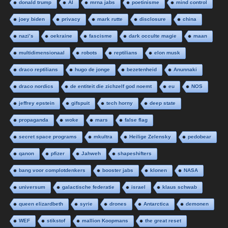
donald trump
AI
mrna jabs
poetinisme
mind control
joey biden
privacy
mark rutte
disclosure
china
nazi’s
oekraine
fascisme
dark occulte magie
maan
multidimensionaal
robots
reptilians
elon musk
draco reptilians
hugo de jonge
bezetenheid
Anunnaki
draco nordics
de entiteit die zichzelf god noemt
eu
NOS
jeffrey epstein
gifspuit
tech horny
deep state
propaganda
woke
mars
false flag
secret space programs
mkultra
Heilige Zelensky
pedobear
qanon
pfizer
Jahweh
shapeshifters
bang voor complotdenkers
booster jabs
klonen
NASA
universum
galactische federatie
israel
klaus schwab
queen elizardbeth
syrie
drones
Antarctica
demonen
WEF
stikstof
mallion Koopmans
the great reset