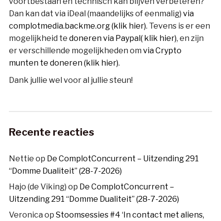
voortbestaan en technisch kan blijven verbeteren?
Dan kan dat via iDeal (maandelijks of eenmalig)
via
complotmedia.backme.org (klik hier)
. Tevens is er een
mogelijkheid te
doneren via Paypal( klik hier)
, en zijn
er verschillende mogelijkheden om
via Crypto
munten te doneren (klik hier)
.
Dank jullie wel voor al jullie steun!
Recente reacties
Nettie
op
De ComplotConcurrent – Uitzending 291
“Domme Dualiteit” (28-7-2026)
Hajo (de Viking)
op
De ComplotConcurrent –
Uitzending 291 “Domme Dualiteit” (28-7-2026)
Veronica
op
Stoomsessies #4 ‘In contact met aliens,