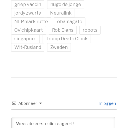
griep vaccin
hugo de jonge
jordy zwarts
Neuralink
NLP.mark rutte
obamagate
OV chipkaart
Rob Elens
robots
singapore
Trump Death Clock
Wit-Rusland
Zweden
Abonneer
Inloggen