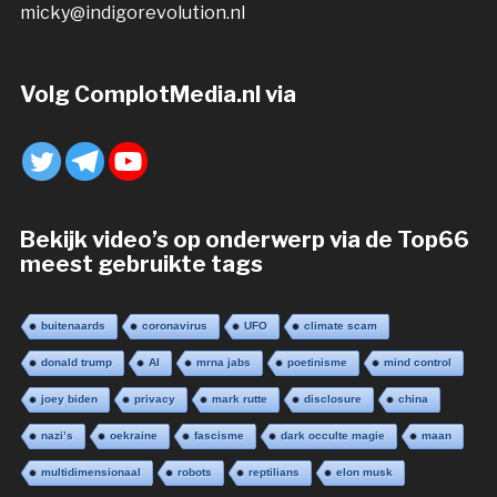
micky@indigorevolution.nl
Volg ComplotMedia.nl via
Bekijk video’s op onderwerp via de Top66
meest gebruikte tags
buitenaards
coronavirus
UFO
climate scam
donald trump
AI
mrna jabs
poetinisme
mind control
joey biden
privacy
mark rutte
disclosure
china
nazi’s
oekraine
fascisme
dark occulte magie
maan
multidimensionaal
robots
reptilians
elon musk