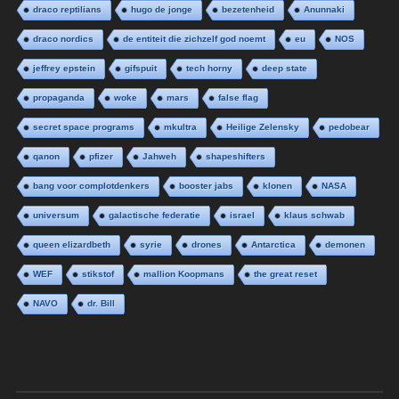
draco reptilians
hugo de jonge
bezetenheid
Anunnaki
draco nordics
de entiteit die zichzelf god noemt
eu
NOS
jeffrey epstein
gifspuit
tech horny
deep state
propaganda
woke
mars
false flag
secret space programs
mkultra
Heilige Zelensky
pedobear
qanon
pfizer
Jahweh
shapeshifters
bang voor complotdenkers
booster jabs
klonen
NASA
universum
galactische federatie
israel
klaus schwab
queen elizardbeth
syrie
drones
Antarctica
demonen
WEF
stikstof
mallion Koopmans
the great reset
NAVO
dr. Bill