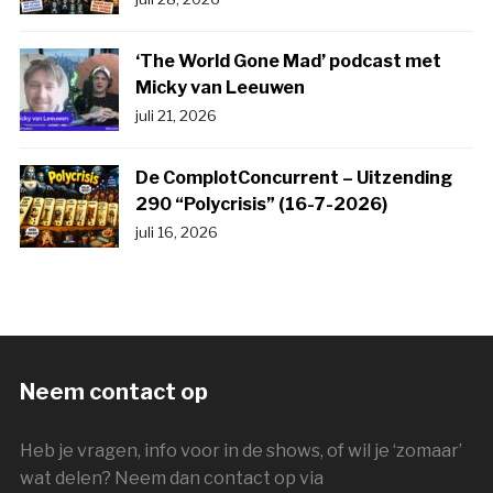
‘The World Gone Mad’ podcast met
Micky van Leeuwen
juli 21, 2026
De ComplotConcurrent – Uitzending
290 “Polycrisis” (16-7-2026)
juli 16, 2026
Neem contact op
Heb je vragen, info voor in de shows, of wil je ‘zomaar’
wat delen? Neem dan contact op via