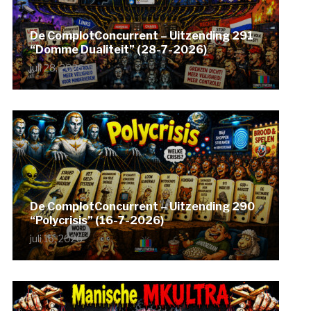
De ComplotConcurrent – Uitzending 291
“Domme Dualiteit” (28-7-2026)
juli 28, 2026
De ComplotConcurrent – Uitzending 290
“Polycrisis” (16-7-2026)
juli 16, 2026