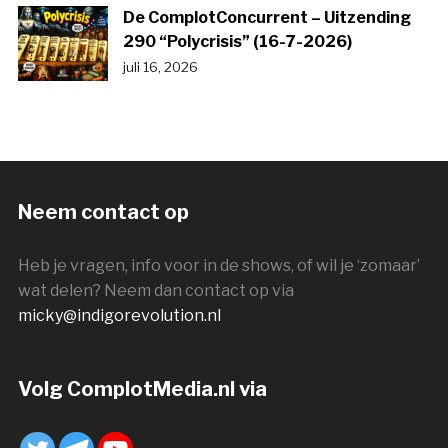
De ComplotConcurrent – Uitzending
290 “Polycrisis” (16-7-2026)
juli 16, 2026
Neem contact op
Heb je vragen, info voor in de shows, of wil je ‘zomaar’
wat delen? Neem dan contact op via
micky@indigorevolution.nl
Volg ComplotMedia.nl via