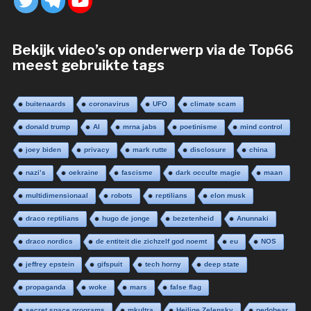
Bekijk video’s op onderwerp via de Top66
meest gebruikte tags
buitenaards
coronavirus
UFO
climate scam
donald trump
AI
mrna jabs
poetinisme
mind control
joey biden
privacy
mark rutte
disclosure
china
nazi’s
oekraine
fascisme
dark occulte magie
maan
multidimensionaal
robots
reptilians
elon musk
draco reptilians
hugo de jonge
bezetenheid
Anunnaki
draco nordics
de entiteit die zichzelf god noemt
eu
NOS
jeffrey epstein
gifspuit
tech horny
deep state
propaganda
woke
mars
false flag
secret space programs
mkultra
Heilige Zelensky
pedobear