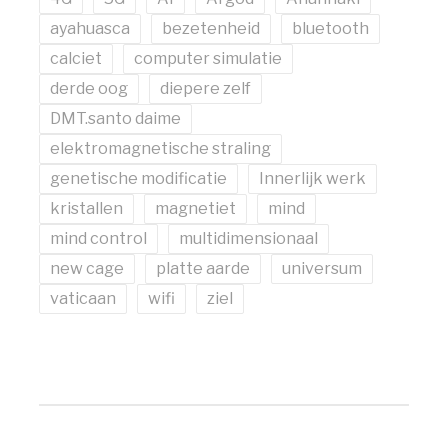
ayahuasca
bezetenheid
bluetooth
calciet
computer simulatie
derde oog
diepere zelf
DMT.santo daime
elektromagnetische straling
genetische modificatie
Innerlijk werk
kristallen
magnetiet
mind
mind control
multidimensionaal
new cage
platte aarde
universum
vaticaan
wifi
ziel