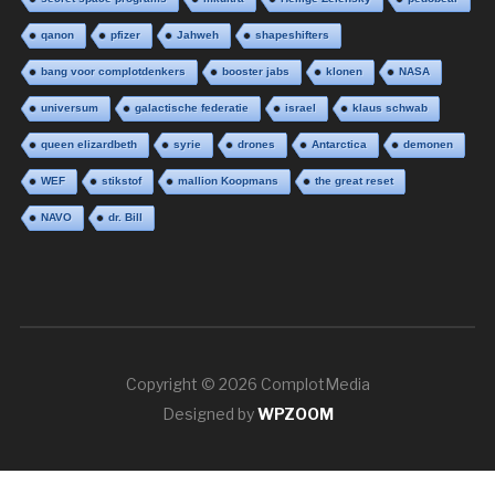
qanon
pfizer
Jahweh
shapeshifters
bang voor complotdenkers
booster jabs
klonen
NASA
universum
galactische federatie
israel
klaus schwab
queen elizardbeth
syrie
drones
Antarctica
demonen
WEF
stikstof
mallion Koopmans
the great reset
NAVO
dr. Bill
Copyright © 2026 ComplotMedia
Designed by
WPZOOM