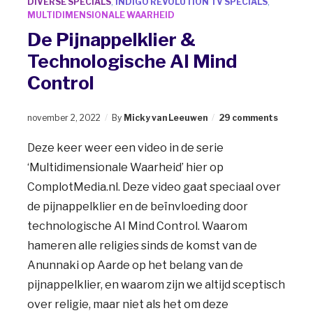
DIVERSE SPECIALS
,
INDIGO REVOLUTION TV SPECIALS
,
MULTIDIMENSIONALE WAARHEID
De Pijnappelklier &
Technologische AI Mind
Control
november 2, 2022
By
Micky van Leeuwen
29 comments
Deze keer weer een video in de serie
‘Multidimensionale Waarheid’ hier op
ComplotMedia.nl. Deze video gaat speciaal over
de pijnappelklier en de beïnvloeding door
technologische AI Mind Control. Waarom
hameren alle religies sinds de komst van de
Anunnaki op Aarde op het belang van de
pijnappelklier, en waarom zijn we altijd sceptisch
over religie, maar niet als het om deze