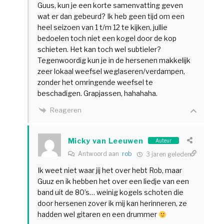
Guus, kun je een korte samenvatting geven
wat er dan gebeurd? Ik heb geen tijd om een
heel seizoen van 1 t/m 12 te kijken, jullie
bedoelen toch niet een kogel door de kop
schieten. Het kan toch wel subtieler?
Tegenwoordig kun je in de hersenen makkelijk
zeer lokaal weefsel weglaseren/verdampen,
zonder het omringende weefsel te
beschadigen. Grapjassen, hahahaha.
Reageren
Micky van Leeuwen
Auteur
Antwoord aan
rob
3 jaren geleden
Ik weet niet waar jij het over hebt Rob, maar
Guuz en ik hebben het over een liedje van een
band uit de 80’s… weinig kogels schoten die
door hersenen zover ik mij kan herinneren, ze
hadden wel gitaren en een drummer