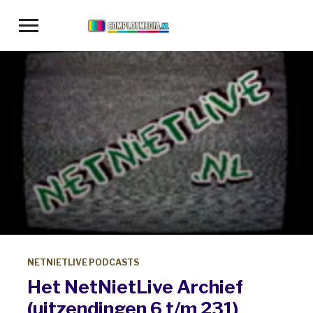
Toggle
sidebar
&
navigation
NETNIETLIVE PODCASTS
Het NetNietLive Archief
(uitzendingen 6 t/m 231)