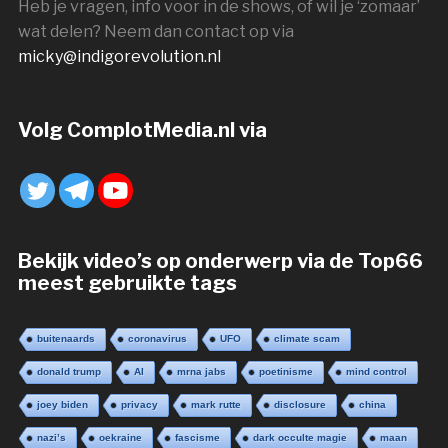
Heb je vragen, info voor in de shows, of wil je ‘zomaar’
wat delen? Neem dan contact op via
micky@indigorevolution.nl
Volg ComplotMedia.nl via
Bekijk video’s op onderwerp via de Top66
meest gebruikte tags
buitenaards
coronavirus
UFO
climate scam
donald trump
AI
mrna jabs
poetinisme
mind control
joey biden
privacy
mark rutte
disclosure
china
nazi’s
oekraine
fascisme
dark occulte magie
maan