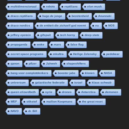
multidimensionaal
robots
reptilians
elon musk
draco reptilians
hugo de jonge
bezetenheid
Anunnaki
draco nordics
de entiteit die zichzelf god noemt
eu
NOS
jeffrey epstein
gifspuit
tech horny
deep state
propaganda
woke
mars
false flag
secret space programs
mkultra
Heilige Zelensky
pedobear
qanon
pfizer
Jahweh
shapeshifters
bang voor complotdenkers
booster jabs
klonen
NASA
universum
galactische federatie
israel
klaus schwab
queen elizardbeth
syrie
drones
Antarctica
demonen
WEF
stikstof
mallion Koopmans
the great reset
NAVO
dr. Bill