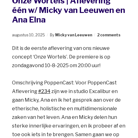
Onze Wortels | Aflevering
één w/ Micky van Leeuwen en
Ana Elna
augustus 10, 2025
By
Micky van Leeuwen
2 comments
Dit is de eerste aflevering van ons nieuwe
concept ‘Onze Wortels’. De premiere is op
zondagavond 10-8-2025 om 20:00 uur!
Omschrijving PoppenCast: Voor PoppenCast
Aflevering
#234
zijn we in studio Excalibur en
gaan Micky, Ana en ik het gesprek aan over de
etherische, holistische en multidimensionale
zaken van het leven. Ana en Micky delen hun
sterke innerlijke ervaringen, en ik probeer af en
toe ook iets in te brengen. Samen gaan we op