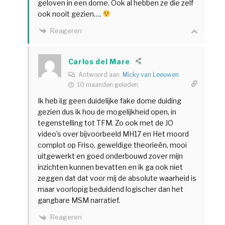
geloven in een dome. Ook al hebben ze die zelf
ook nooit gezien….
Reageren
Carlos del Mare
Antwoord aan
Micky van Leeuwen
10 maanden geleden
Ik heb iig geen duidelijke fake dome duiding
gezien dus ik hou de mogelijkheid open, in
tegenstelling tot TFM. Zo ook met de JO
video’s over bijvoorbeeld MH17 en Het moord
complot op Friso, geweldige theorieën, mooi
uitgewerkt en goed onderbouwd zover mijn
inzichten kunnen bevatten en ik ga ook niet
zeggen dat dat voor mij de absolute waarheid is
maar voorlopig beduidend logischer dan het
gangbare MSM narratief.
Reageren