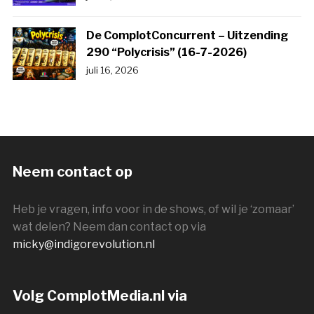
De ComplotConcurrent – Uitzending
290 “Polycrisis” (16-7-2026)
juli 16, 2026
Neem contact op
Heb je vragen, info voor in de shows, of wil je ‘zomaar’
wat delen? Neem dan contact op via
micky@indigorevolution.nl
Volg ComplotMedia.nl via