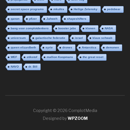
secret space programs
mkultra
Heilige Zelensky
pedobear
qanon
pfizer
Jahweh
shapeshifters
bang voor complotdenkers
booster jabs
klonen
NASA
universum
galactische federatie
israel
klaus schwab
queen elizardbeth
syrie
drones
Antarctica
demonen
WEF
stikstof
mallion Koopmans
the great reset
NAVO
dr. Bill
Copyright © 2026 ComplotMedia
Designed by
WPZOOM