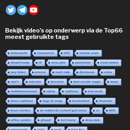
Bekijk video’s op onderwerp via de Top66
meest gebruikte tags
buitenaards
coronavirus
UFO
climate scam
donald trump
AI
mrna jabs
poetinisme
mind control
joey biden
privacy
mark rutte
disclosure
china
nazi’s
oekraine
fascisme
dark occulte magie
maan
multidimensionaal
robots
reptilians
elon musk
draco reptilians
hugo de jonge
bezetenheid
Anunnaki
draco nordics
de entiteit die zichzelf god noemt
eu
NOS
jeffrey epstein
gifspuit
tech horny
deep state
propaganda
woke
mars
false flag