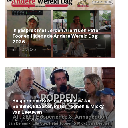
In gesprek met Jeroen Arents en Peter
Toonen tijdens de Andere Wereld Dag
2026
juni 29, 2026
Bosperience 8: Armageddon w/ Jan
Bennink, Ella Ster, Peter Toonen & Micky
van Leeuwen
maart 22, 2026