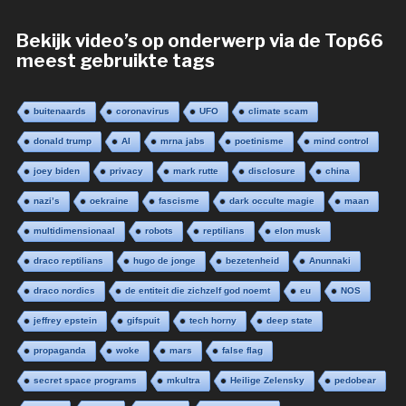
Bekijk video’s op onderwerp via de Top66
meest gebruikte tags
buitenaards
coronavirus
UFO
climate scam
donald trump
AI
mrna jabs
poetinisme
mind control
joey biden
privacy
mark rutte
disclosure
china
nazi’s
oekraine
fascisme
dark occulte magie
maan
multidimensionaal
robots
reptilians
elon musk
draco reptilians
hugo de jonge
bezetenheid
Anunnaki
draco nordics
de entiteit die zichzelf god noemt
eu
NOS
jeffrey epstein
gifspuit
tech horny
deep state
propaganda
woke
mars
false flag
secret space programs
mkultra
Heilige Zelensky
pedobear