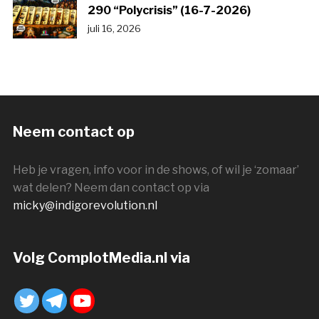
290 “Polycrisis” (16-7-2026)
juli 16, 2026
Neem contact op
Heb je vragen, info voor in de shows, of wil je ‘zomaar’
wat delen? Neem dan contact op via
micky@indigorevolution.nl
Volg ComplotMedia.nl via