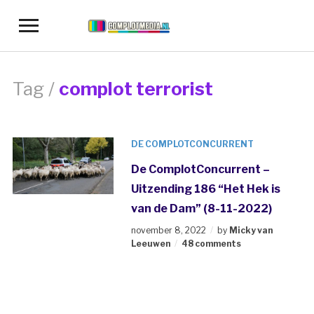
Toggle
sidebar
&
navigation
Tag /
complot terrorist
DE COMPLOTCONCURRENT
De ComplotConcurrent –
Uitzending 186 “Het Hek is
van de Dam” (8-11-2022)
november 8, 2022
by
Micky van
Leeuwen
48 comments