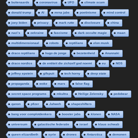
buitenaards
coronavirus
UFO
climate scam
donald trump
AI
mrna jabs
poetinisme
mind control
joey biden
privacy
mark rutte
disclosure
china
nazi’s
oekraine
fascisme
dark occulte magie
maan
multidimensionaal
robots
reptilians
elon musk
draco reptilians
hugo de jonge
bezetenheid
Anunnaki
draco nordics
de entiteit die zichzelf god noemt
eu
NOS
jeffrey epstein
gifspuit
tech horny
deep state
propaganda
woke
mars
false flag
secret space programs
mkultra
Heilige Zelensky
pedobear
qanon
pfizer
Jahweh
shapeshifters
bang voor complotdenkers
booster jabs
klonen
NASA
universum
galactische federatie
israel
klaus schwab
queen elizardbeth
syrie
drones
Antarctica
demonen