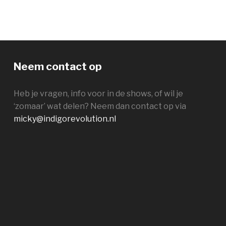
Neem contact op
Heb je vragen, info voor in de shows, of wil je
‘zomaar’ wat delen? Neem dan contact op via
micky@indigorevolution.nl