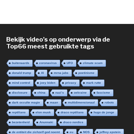
Bekijk video’s op onderwerp via de
Top66 meest gebruikte tags
buitenaards
coronavirus
UFO
climate scam
donald trump
AI
mrna jabs
poetinisme
mind control
joey biden
privacy
mark rutte
disclosure
china
nazi’s
oekraine
fascisme
dark occulte magie
maan
multidimensionaal
robots
reptilians
elon musk
draco reptilians
hugo de jonge
bezetenheid
Anunnaki
draco nordics
de entiteit die zichzelf god noemt
eu
NOS
jeffrey epstein