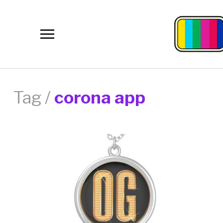
Toggle
sidebar
&
navigation
Tag /
corona app