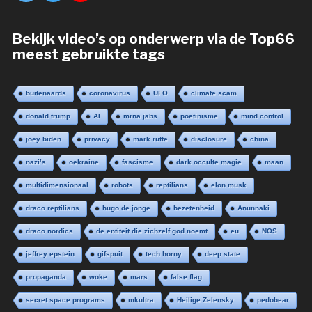
Bekijk video’s op onderwerp via de Top66
meest gebruikte tags
buitenaards
coronavirus
UFO
climate scam
donald trump
AI
mrna jabs
poetinisme
mind control
joey biden
privacy
mark rutte
disclosure
china
nazi’s
oekraine
fascisme
dark occulte magie
maan
multidimensionaal
robots
reptilians
elon musk
draco reptilians
hugo de jonge
bezetenheid
Anunnaki
draco nordics
de entiteit die zichzelf god noemt
eu
NOS
jeffrey epstein
gifspuit
tech horny
deep state
propaganda
woke
mars
false flag
secret space programs
mkultra
Heilige Zelensky
pedobear