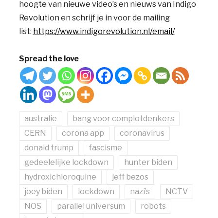
hoogte van nieuwe video’s en nieuws van Indigo
Revolution en schrijf je in voor de mailing
list:
https://www.indigorevolution.nl/email/
Spread the love
australie
bang voor complotdenkers
CERN
corona app
coronavirus
donald trump
fascisme
gedeelelijke lockdown
hunter biden
hydroxichloroquine
jeff bezos
joey biden
lockdown
nazi’s
NCTV
NOS
parallel universum
robots