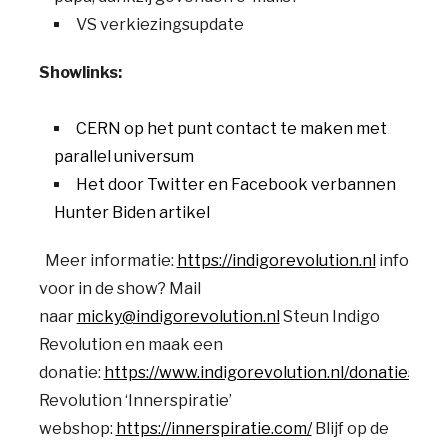
VS verkiezingsupdate
Showlinks:
CERN op het punt contact te maken met
parallel universum
Het door Twitter en Facebook verbannen
Hunter Biden artikel
Meer informatie:
https://indigorevolution.nl
info
voor in de show? Mail
naar
micky@indigorevolution.nl
Steun Indigo
Revolution en maak een
donatie:
https://www.indigorevolution.nl/donaties/
Ind
Revolution ‘Innerspiratie’
webshop:
https://innerspiratie.com/
Blijf op de