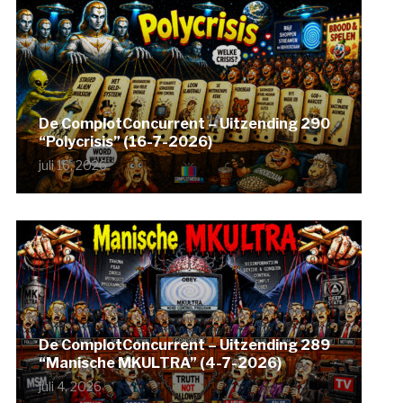
De ComplotConcurrent – Uitzending 290
“Polycrisis” (16-7-2026)
juli 16, 2026
De ComplotConcurrent – Uitzending 289
“Manische MKULTRA” (4-7-2026)
juli 4, 2026