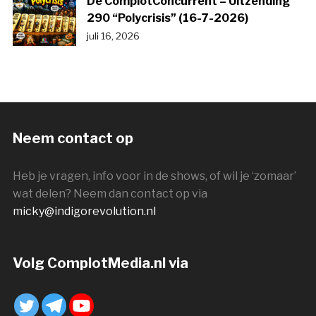
De ComplotConcurrent – Uitzending
290 “Polycrisis” (16-7-2026)
juli 16, 2026
Neem contact op
Heb je vragen, info voor in de shows, of wil je ‘zomaar’
wat delen? Neem dan contact op via
micky@indigorevolution.nl
Volg ComplotMedia.nl via