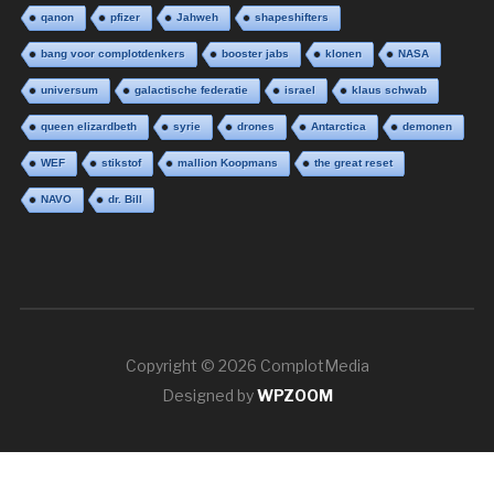
qanon
pfizer
Jahweh
shapeshifters
bang voor complotdenkers
booster jabs
klonen
NASA
universum
galactische federatie
israel
klaus schwab
queen elizardbeth
syrie
drones
Antarctica
demonen
WEF
stikstof
mallion Koopmans
the great reset
NAVO
dr. Bill
Copyright © 2026 ComplotMedia
Designed by
WPZOOM