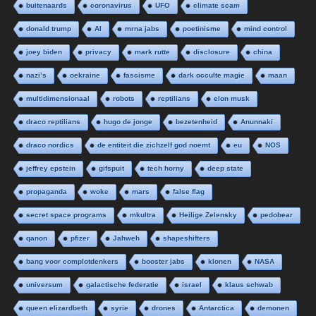
buitenaards
coronavirus
UFO
climate scam
donald trump
AI
mrna jabs
poetinisme
mind control
joey biden
privacy
mark rutte
disclosure
china
nazi’s
oekraine
fascisme
dark occulte magie
maan
multidimensionaal
robots
reptilians
elon musk
draco reptilians
hugo de jonge
bezetenheid
Anunnaki
draco nordics
de entiteit die zichzelf god noemt
eu
NOS
jeffrey epstein
gifspuit
tech horny
deep state
propaganda
woke
mars
false flag
secret space programs
mkultra
Heilige Zelensky
pedobear
qanon
pfizer
Jahweh
shapeshifters
bang voor complotdenkers
booster jabs
klonen
NASA
universum
galactische federatie
israel
klaus schwab
queen elizardbeth
syrie
drones
Antarctica
demonen