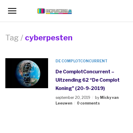
Toggle
sidebar
&
navigation
Tag /
cyberpesten
DE COMPLOTCONCURRENT
De ComplotConcurrent –
Uitzending 62 “De Complot
Koning” (20-9-2019)
september 20, 2019
by
Micky van
Leeuwen
0 comments