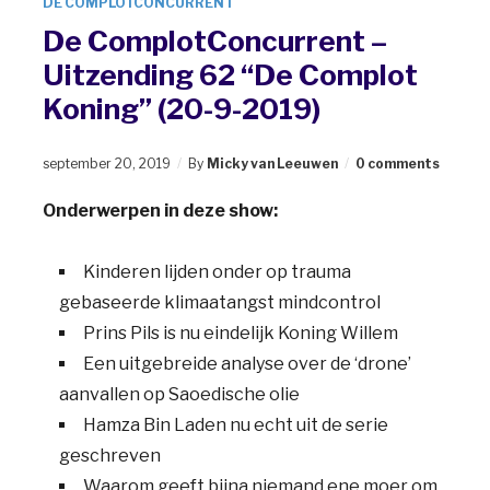
DE COMPLOTCONCURRENT
De ComplotConcurrent –
Uitzending 62 “De Complot
Koning” (20-9-2019)
september 20, 2019
By
Micky van Leeuwen
0 comments
Onderwerpen in deze show:
Kinderen lijden onder op trauma
gebaseerde klimaatangst mindcontrol
Prins Pils is nu eindelijk Koning Willem
Een uitgebreide analyse over de ‘drone’
aanvallen op Saoedische olie
Hamza Bin Laden nu echt uit de serie
geschreven
Waarom geeft bijna niemand ene moer om