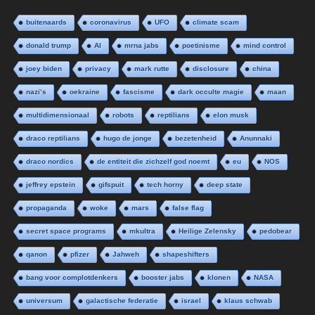
buitenaards
coronavirus
UFO
climate scam
donald trump
AI
mrna jabs
poetinisme
mind control
joey biden
privacy
mark rutte
disclosure
china
nazi’s
oekraine
fascisme
dark occulte magie
maan
multidimensionaal
robots
reptilians
elon musk
draco reptilians
hugo de jonge
bezetenheid
Anunnaki
draco nordics
de entiteit die zichzelf god noemt
eu
NOS
jeffrey epstein
gifspuit
tech horny
deep state
propaganda
woke
mars
false flag
secret space programs
mkultra
Heilige Zelensky
pedobear
qanon
pfizer
Jahweh
shapeshifters
bang voor complotdenkers
booster jabs
klonen
NASA
universum
galactische federatie
israel
klaus schwab