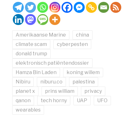
Amerikaanse Marine
china
climate scam
cyberpesten
donald trump
elektronisch patiëntendossier
Hamza Bin Laden
koning willem
Nibiru
niburu.co
palestina
planet x
prins william
privacy
qanon
tech horny
UAP
UFO
wearables