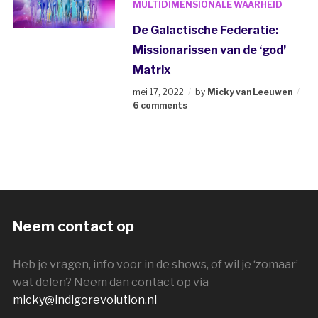
MULTIDIMENSIONALE WAARHEID
De Galactische Federatie:
Missionarissen van de ‘god’
Matrix
mei 17, 2022
by
Micky van Leeuwen
6 comments
Neem contact op
Heb je vragen, info voor in de shows, of wil je ‘zomaar’
wat delen? Neem dan contact op via
micky@indigorevolution.nl