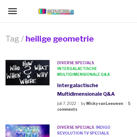
Toggle
sidebar
&
navigation
Tag /
heilige geometrie
DIVERSE SPECIALS
,
INTERGALACTISCHE
MULTIDIMENSIONALE Q&A
Intergalactische
Multidimensionale Q&A
juli 7, 2022
by
Micky van Leeuwen
5
comments
DIVERSE SPECIALS
,
INDIGO
REVOLUTION TV SPECIALS
,