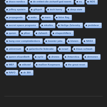
draco nordics
de entiteit die zichzelf god noemt
eu
NOS
jeffrey epstein
gifspuit
tech horny
deep state
propaganda
woke
mars
false flag
secret space programs
mkultra
Heilige Zelensky
pedobear
qanon
pfizer
Jahweh
shapeshifters
bang voor complotdenkers
booster jabs
klonen
NASA
universum
galactische federatie
israel
klaus schwab
queen elizardbeth
syrie
drones
Antarctica
demonen
WEF
stikstof
mallion Koopmans
the great reset
NAVO
dr. Bill