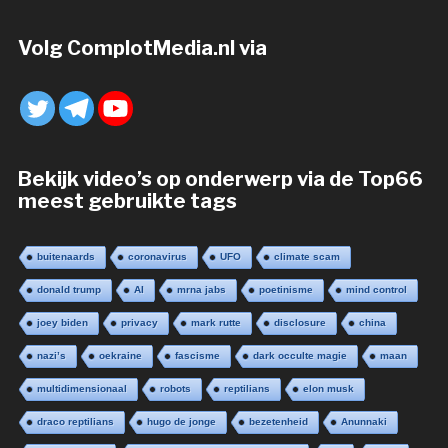
Volg ComplotMedia.nl via
Bekijk video’s op onderwerp via de Top66
meest gebruikte tags
buitenaards
coronavirus
UFO
climate scam
donald trump
AI
mrna jabs
poetinisme
mind control
joey biden
privacy
mark rutte
disclosure
china
nazi’s
oekraine
fascisme
dark occulte magie
maan
multidimensionaal
robots
reptilians
elon musk
draco reptilians
hugo de jonge
bezetenheid
Anunnaki