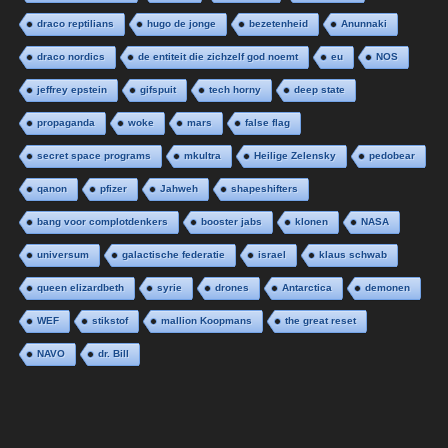
draco reptilians
hugo de jonge
bezetenheid
Anunnaki
draco nordics
de entiteit die zichzelf god noemt
eu
NOS
jeffrey epstein
gifspuit
tech horny
deep state
propaganda
woke
mars
false flag
secret space programs
mkultra
Heilige Zelensky
pedobear
qanon
pfizer
Jahweh
shapeshifters
bang voor complotdenkers
booster jabs
klonen
NASA
universum
galactische federatie
israel
klaus schwab
queen elizardbeth
syrie
drones
Antarctica
demonen
WEF
stikstof
mallion Koopmans
the great reset
NAVO
dr. Bill