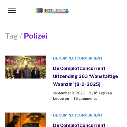
Toggle
sidebar
&
navigation
Tag /
Polizei
DE COMPLOTCONCURRENT
De ComplotConcurrent –
Uitzending 263 ‘Wanstaltige
Waanzin’ (8-9-2025)
september 8, 2025
by
Micky van
Leeuwen
16 comments
DE COMPLOTCONCURRENT
De ComplotConcurrent –