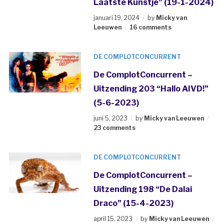
Laatste Kunstje” (19-1-2024)
januari 19, 2024
by
Micky van
Leeuwen
16 comments
DE COMPLOTCONCURRENT
De ComplotConcurrent –
Uitzending 203 “Hallo AIVD!”
(5-6-2023)
juni 5, 2023
by
Micky van Leeuwen
23 comments
DE COMPLOTCONCURRENT
De ComplotConcurrent –
Uitzending 198 “De Dalai
Draco” (15-4-2023)
april 15, 2023
by
Micky van Leeuwen