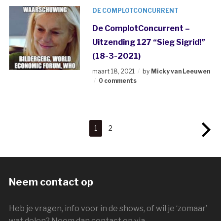
DE COMPLOTCONCURRENT
De ComplotConcurrent –
Uitzending 127 “Sieg Sigrid!”
(18-3-2021)
maart 18, 2021
by
Micky van Leeuwen
0 comments
1
2
Neem contact op
Heb je vragen, info voor in de shows, of wil je ‘zomaar’
wat delen? Neem dan contact op via