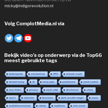
micky@indigorevolution.nl
Volg ComplotMedia.nl via
Bekijk video’s op onderwerp via de Top66
meest gebruikte tags
buitenaards
coronavirus
UFO
climate scam
donald trump
AI
mrna jabs
poetinisme
mind control
joey biden
privacy
mark rutte
disclosure
china
nazi’s
oekraine
fascisme
dark occulte magie
maan
multidimensionaal
robots
reptilians
elon musk