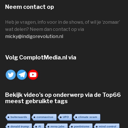
Neem contact op
Heb je vragen, info voor in de shows, of wil je ‘zomaar’
wat delen? Neem dan contact op via
micky@indigorevolution.nl
Volg ComplotMedia.nl via
Bekijk video’s op onderwerp via de Top66
meest gebruikte tags
buitenaards
coronavirus
UFO
climate scam
donald trump
AI
mrna jabs
poetinisme
mind control