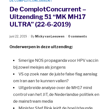
DE COMPLOTCONCURRENT
De ComplotConcurrent –
Uitzending 51 “MK MH17
ULTRA” (22-6-2019)
juni 22, 2019
By
Micky van Leeuwen
0 comments
Onderwerpen in deze uitzending:
Smerige NOS propaganda voor HPV vaccin
bij zowel meisjes als jongens
VS op zoek naar de juiste false flag aanslag
om Iran aan te kunnen vallen?
Uitgebreide analyse over de MH17 mind
control van het JIT, de Nederlandse politiek en
de mainstream media
Minister Stef Blok leidt de boel (steunde