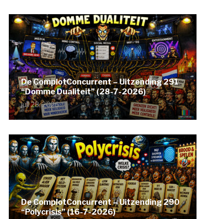
De ComplotConcurrent – Uitzending 291
“Domme Dualiteit” (28-7-2026)
juli 28, 2026
De ComplotConcurrent – Uitzending 290
“Polycrisis” (16-7-2026)