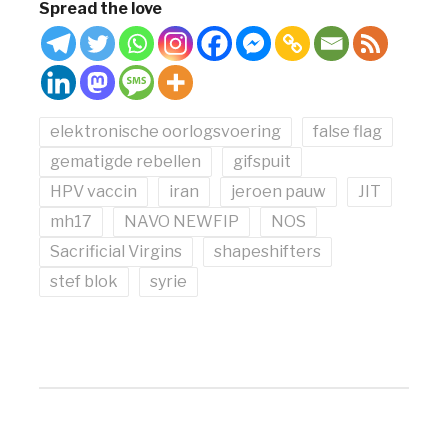
Spread the love
elektronische oorlogsvoering
false flag
gematigde rebellen
gifspuit
HPV vaccin
iran
jeroen pauw
JIT
mh17
NAVO NEWFIP
NOS
Sacrificial Virgins
shapeshifters
stef blok
syrie