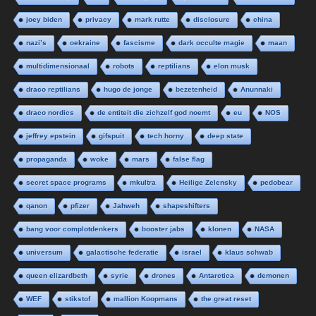
joey biden
privacy
mark rutte
disclosure
china
nazi’s
oekraine
fascisme
dark occulte magie
maan
multidimensionaal
robots
reptilians
elon musk
draco reptilians
hugo de jonge
bezetenheid
Anunnaki
draco nordics
de entiteit die zichzelf god noemt
eu
NOS
jeffrey epstein
gifspuit
tech horny
deep state
propaganda
woke
mars
false flag
secret space programs
mkultra
Heilige Zelensky
pedobear
qanon
pfizer
Jahweh
shapeshifters
bang voor complotdenkers
booster jabs
klonen
NASA
universum
galactische federatie
israel
klaus schwab
queen elizardbeth
syrie
drones
Antarctica
demonen
WEF
stikstof
mallion Koopmans
the great reset