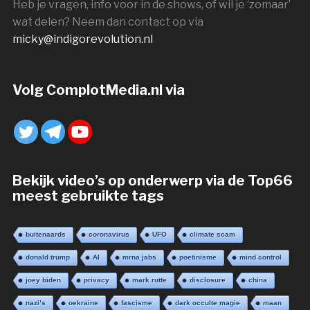
Heb je vragen, info voor in de shows, of wil je ‘zomaar’
wat delen? Neem dan contact op via
micky@indigorevolution.nl
Volg ComplotMedia.nl via
Bekijk video’s op onderwerp via de Top66
meest gebruikte tags
buitenaards
coronavirus
UFO
climate scam
donald trump
AI
mrna jabs
poetinisme
mind control
joey biden
privacy
mark rutte
disclosure
china
nazi’s
oekraine
fascisme
dark occulte magie
maan