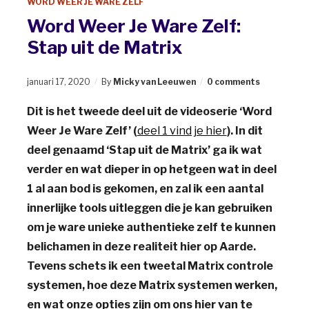
WORD WEER JE WARE ZELF
Word Weer Je Ware Zelf:
Stap uit de Matrix
januari 17, 2020
By
Micky van Leeuwen
0 comments
Dit is het tweede deel uit de videoserie ‘Word
Weer Je Ware Zelf’ (
deel 1 vind je hier
). In dit
deel genaamd ‘Stap uit de Matrix’ ga ik wat
verder en wat dieper in op hetgeen wat in deel
1 al aan bod is gekomen, en zal ik een aantal
innerlijke tools uitleggen die je kan gebruiken
om je ware unieke authentieke zelf te kunnen
belichamen in deze realiteit hier op Aarde.
Tevens schets ik een tweetal Matrix controle
systemen, hoe deze Matrix systemen werken,
en wat onze opties zijn om ons hier van te