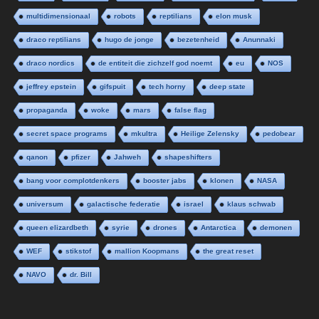
multidimensionaal
robots
reptilians
elon musk
draco reptilians
hugo de jonge
bezetenheid
Anunnaki
draco nordics
de entiteit die zichzelf god noemt
eu
NOS
jeffrey epstein
gifspuit
tech horny
deep state
propaganda
woke
mars
false flag
secret space programs
mkultra
Heilige Zelensky
pedobear
qanon
pfizer
Jahweh
shapeshifters
bang voor complotdenkers
booster jabs
klonen
NASA
universum
galactische federatie
israel
klaus schwab
queen elizardbeth
syrie
drones
Antarctica
demonen
WEF
stikstof
mallion Koopmans
the great reset
NAVO
dr. Bill